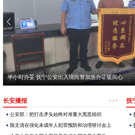
半小时办妥 抚宁公安出入境民警加急办证暖民心
···
长安播报
抚
公安部：把打击矛头始终对准重大黑恶组织
陈文清在强化未成年人犯罪预防和治理研讨会上
防