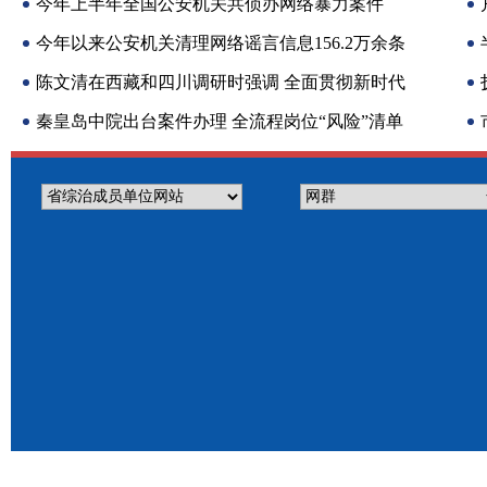
强调 坚持宽严相济 加强综合治理 全面强化未成年
今年上半年全国公安机关共侦办网络暴力案件
人犯罪预防惩治工作
3500余起
今年以来公安机关清理网络谣言信息156.2万余条
陈文清在西藏和四川调研时强调 全面贯彻新时代
党的治藏方略 维护社会大局稳定和长治久安
秦皇岛中院出台案件办理 全流程岗位“风险”清单
村
助推审判质效提升